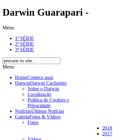
Darwin Guarapari -
Menu
1ª SÉRIE
2ª SÉRIE
3ª SÉRIE
Menu
Home
Comece aqui
Darwin
Darwin Cachoeiro
Sobre o Darwin
Localização
Política de Cookies e
Privacidade
Notícias
Últimas Notícias
Galeria
Fotos & Vídeos
Fotos
2018
2017
Vídeos