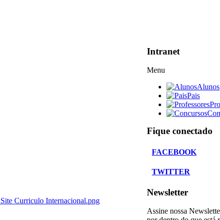
Intranet
Menu
Alunos
Pais
Pro
Con
Fique conectado
FACEBOOK
TWITTER
Newsletter
ite Curriculo Internacional.png
Assine nossa Newslette
por dentro do que está 