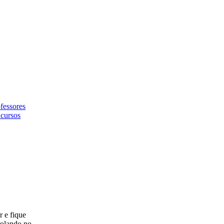
fessores
cursos
r e fique
rolando no