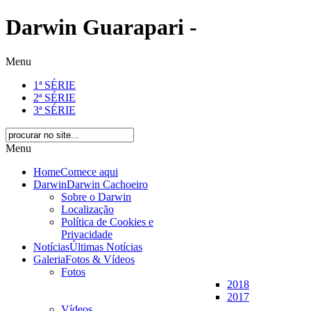
Darwin Guarapari -
Menu
1ª SÉRIE
2ª SÉRIE
3ª SÉRIE
Menu
Home
Comece aqui
Darwin
Darwin Cachoeiro
Sobre o Darwin
Localização
Política de Cookies e
Privacidade
Notícias
Últimas Notícias
Galeria
Fotos & Vídeos
Fotos
2018
2017
Vídeos