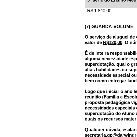
3ª série do Ensino Méd
R$ 1.840,00
(7) GUARDA-VOLUME
O serviço de
aluguel de
valor de
R$120,00
. O nú
É de inteira responsabil
alguma necessidade espe
superdotação, qual o gr
altas habilidades ou su
necessidade especial ou
bem como entregar laud
Logo que iniciar o ano l
reunião (Família e Escol
proposta pedagógica vig
necessidades especiais 
superdotação do Aluno a
quais os recursos mater
Qualquer dúvida, esclar
secretaria.gp
@darwingra