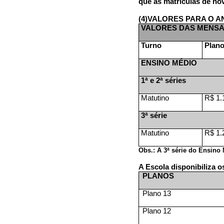
que as matrículas de no
(4)
VALORES PARA O AN
VALORES DAS MENSA
Turno
Plano
ENSINO MÉDIO
1ª e 2ª séries
Matutino
R$ 1.
3ª série
Matutino
R$ 1.
Obs.: A 3ª série do Ensino 
A Escola disponibiliza 
PLANOS
Plano 13
Plano 12