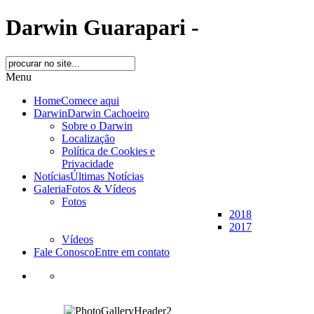
Darwin Guarapari -
Menu
Home
Comece aqui
Darwin
Darwin Cachoeiro
Sobre o Darwin
Localização
Política de Cookies e
Privacidade
Notícias
Últimas Notícias
Galeria
Fotos & Vídeos
Fotos
2018
2017
Vídeos
Fale Conosco
Entre em contato