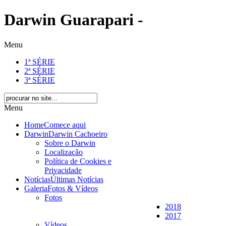
Darwin Guarapari -
Menu
1ª SÉRIE
2ª SÉRIE
3ª SÉRIE
Menu
Home
Comece aqui
Darwin
Darwin Cachoeiro
Sobre o Darwin
Localização
Política de Cookies e
Privacidade
Notícias
Últimas Notícias
Galeria
Fotos & Vídeos
Fotos
2018
2017
Vídeos