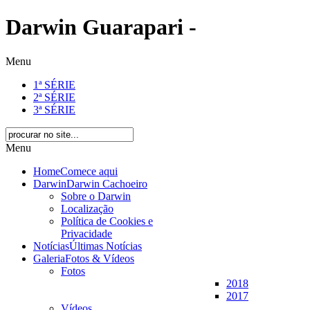
Darwin Guarapari -
Menu
1ª SÉRIE
2ª SÉRIE
3ª SÉRIE
Menu
Home
Comece aqui
Darwin
Darwin Cachoeiro
Sobre o Darwin
Localização
Política de Cookies e
Privacidade
Notícias
Últimas Notícias
Galeria
Fotos & Vídeos
Fotos
2018
2017
Vídeos