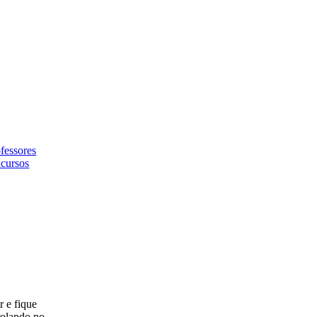
fessores
cursos
r e fique
rolando no