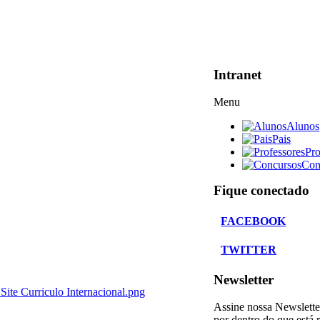
Intranet
Menu
Alunos
Pais
Pro
Con
Fique conectado
FACEBOOK
TWITTER
Newsletter
ite Curriculo Internacional.png
Assine nossa Newslette
por dentro do que está 