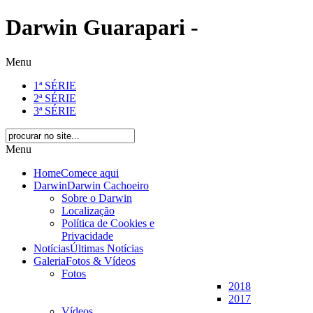
Darwin Guarapari -
Menu
1ª SÉRIE
2ª SÉRIE
3ª SÉRIE
Menu
Home
Comece aqui
Darwin
Darwin Cachoeiro
Sobre o Darwin
Localização
Política de Cookies e
Privacidade
Notícias
Últimas Notícias
Galeria
Fotos & Vídeos
Fotos
2018
2017
Vídeos