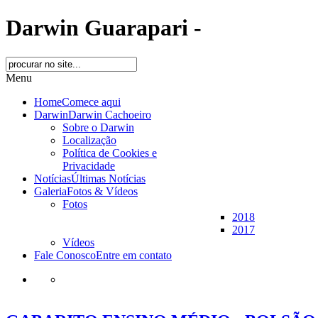
Darwin Guarapari -
Menu
Home
Comece aqui
Darwin
Darwin Cachoeiro
Sobre o Darwin
Localização
Política de Cookies e
Privacidade
Notícias
Últimas Notícias
Galeria
Fotos & Vídeos
Fotos
2018
2017
Vídeos
Fale Conosco
Entre em contato