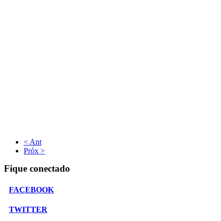
< Ant
Próx >
Fique conectado
FACEBOOK
TWITTER