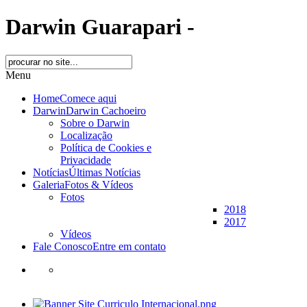
Darwin Guarapari -
Menu
Home
Comece aqui
Darwin
Darwin Cachoeiro
Sobre o Darwin
Localização
Política de Cookies e
Privacidade
Notícias
Últimas Notícias
Galeria
Fotos & Vídeos
Fotos
2018
2017
Vídeos
Fale Conosco
Entre em contato