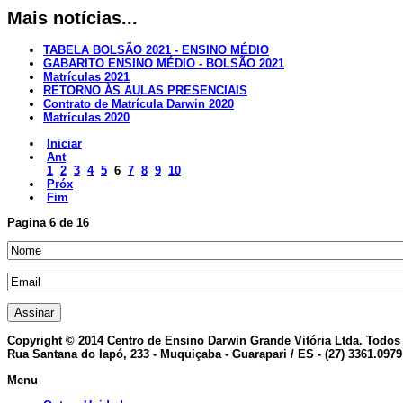
Mais notícias...
TABELA BOLSÃO 2021 - ENSINO MÉDIO
GABARITO ENSINO MÉDIO - BOLSÃO 2021
Matrículas 2021
RETORNO ÀS AULAS PRESENCIAIS
Contrato de Matrícula Darwin 2020
Matrículas 2020
Iniciar
Ant
1
2
3
4
5
6
7
8
9
10
Próx
Fim
Pagina 6 de 16
Copyright © 2014 Centro de Ensino Darwin Grande Vitória Ltda. Todos 
Rua Santana do Iapó, 233 - Muquiçaba - Guarapari / ES - (27) 3361.0979
Menu